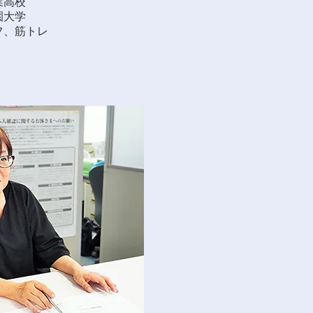
業高校
園大学
フ、筋トレ