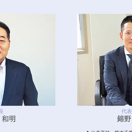
長
代表
 和明
錦野