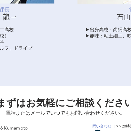
業課長
 龍一
石山
第二高校
▶︎出身高校：尚絅高
校）
▶︎趣味：粘土細工、
大学
ゴルフ、ドライブ
まずはお気軽にご相談くださ
電話またはメールでいつでもお問い合わせください。
問い合わせ
| 9〜20
26 Kumamoto