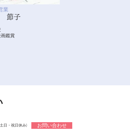
営業
 節子
校
映画鑑賞
い
お問い合わせ
時(土日・祝日休み)