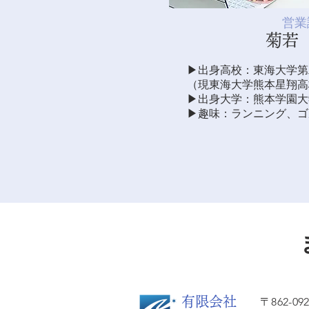
​営
菊若
▶︎出身高校：東海大学
（現東海大学熊本星翔高
▶︎出身大学：熊本学園
▶︎趣味：ランニング、
有限会社
〒862-09