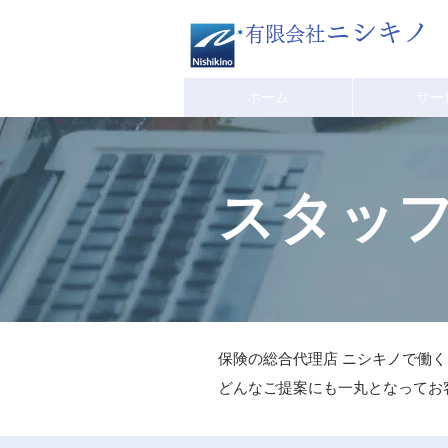
ニシキノ
有限会社
ホーム
サー
​スタッ
保険の総合代理店 ニシキノで働
どんなご提案にも一丸となってお